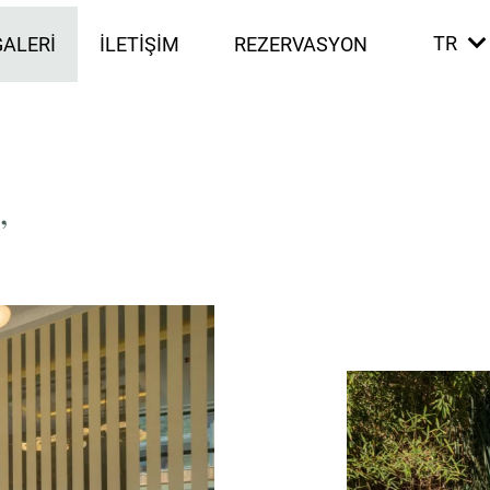
TR
GALERI
İLETIŞIM
REZERVASYON
’